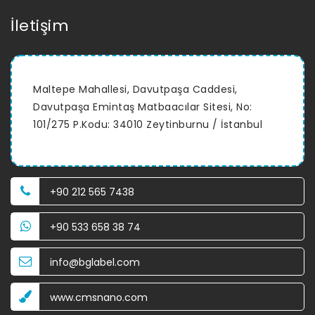
İletişim
Maltepe Mahallesi, Davutpaşa Caddesi,
Davutpaşa Emintaş Matbaacılar Sitesi, No:
101/275 P.Kodu: 34010 Zeytinburnu / İstanbul
+90 212 565 7438
+90 533 658 38 74
info@bglabel.com
www.cmsnano.com