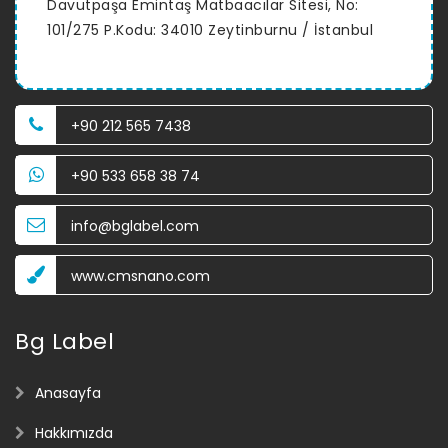
Davutpaşa Emintaş Matbaacılar Sitesi, No:
101/275 P.Kodu: 34010 Zeytinburnu / İstanbul
+90 212 565 7438
+90 533 658 38 74
info@bglabel.com
www.cmsnano.com
Bg Label
Anasayfa
Hakkımızda